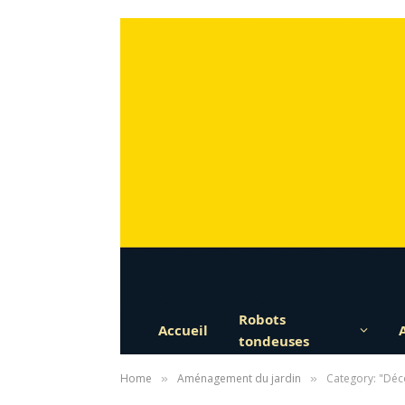
Robots
Accueil
tondeuses
Home
Aménagement du jardin
Category: "Déc
»
»