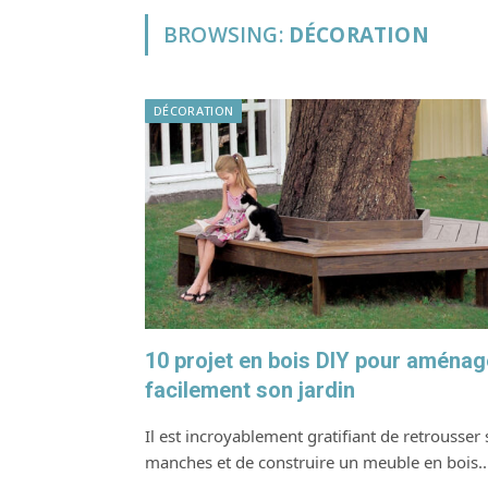
BROWSING:
DÉCORATION
DÉCORATION
10 projet en bois DIY pour aménag
facilement son jardin
Il est incroyablement gratifiant de retrousser 
manches et de construire un meuble en bois.