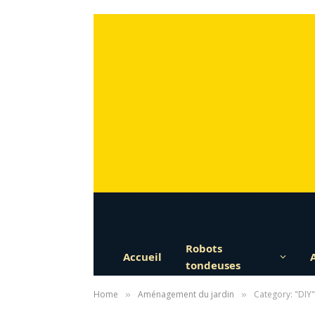
Robots
Accueil
tondeuses
Home
Aménagement du jardin
Category: "DIY"
»
»