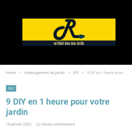
Home
Aménagement du jardin
DIY
9 DIY en 1 heure pour votre jardin
»
»
»
DIY
9 DIY en 1 heure pour votre
jardin
19 janvier 2023
Aucun commentaire