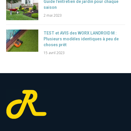
Guide l’entretien de jardin pour chaque
saison
2 mai 2023
TEST et AVIS des WORX LANDROID M :
Plusieurs modèles identiques à peu de
choses prêt
15 avril 2023