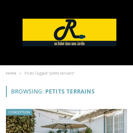
Home
Posts Tagged "petits terrains"
»
BROWSING:
PETITS TERRAINS
CONCEPTION