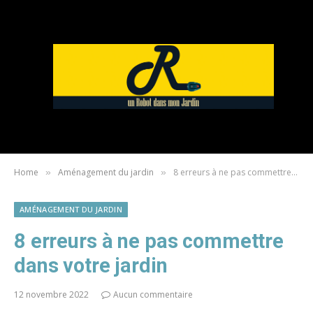
Home
Aménagement du jardin
8 erreurs à ne pas commettre dans votre jardin
»
»
AMÉNAGEMENT DU JARDIN
8 erreurs à ne pas commettre
dans votre jardin
12 novembre 2022
Aucun commentaire