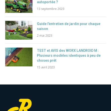
autoportée ?
13 septembre 2023
Guide l’entretien de jardin pour chaque
saison
2 mai 2023
TEST et AVIS des WORX LANDROID M :
Plusieurs modèles identiques à peu de
choses prêt
15 avril 2023