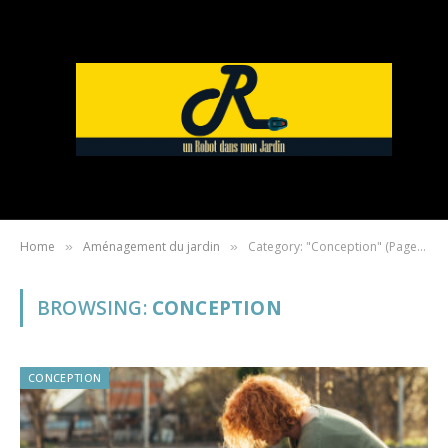
Home
Aménagement du jardin
Category: "Conception" (Page 2)
»
»
BROWSING:
CONCEPTION
CONCEPTION