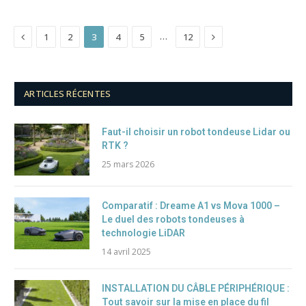
Previous
Next
…
1
2
3
4
5
12
ARTICLES RÉCENTES
Faut-il choisir un robot tondeuse Lidar ou
RTK ?
25 mars 2026
Comparatif : Dreame A1 vs Mova 1000 –
Le duel des robots tondeuses à
technologie LiDAR
14 avril 2025
INSTALLATION DU CÂBLE PÉRIPHÉRIQUE :
Tout savoir sur la mise en place du fil